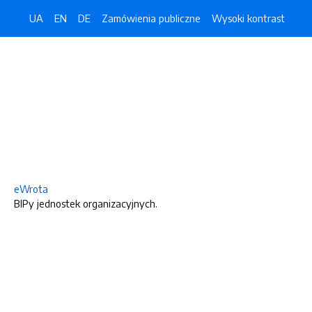
UA
EN
DE
Zamówienia publiczne
Wysoki kontrast
eWrota
BIPy jednostek organizacyjnych.