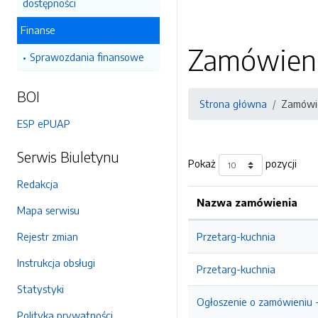
dostępności
Finanse
Zamówienia
Sprawozdania finansowe
BOI
Strona główna
Zamówie
ESP ePUAP
Serwis Biuletynu
Pokaż
pozycji
Redakcja
Nazwa zamówienia
Mapa serwisu
Rejestr zmian
Przetarg-kuchnia
Instrukcja obsługi
Przetarg-kuchnia
Statystyki
Ogłoszenie o zamówieniu -
Polityka prywatności