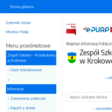
Strona główna
Dziennik Ustaw
Monitor Polski
Biuletyn Informacji Publicz
Menu przedmiotowe
Zespół Szk
Zespół Szkolno - Przedszkolny
w Krokow
w Krokowej
Dane teleadresowe
os
Informacje
Wyszukiwarka
Zamówienie publiczne
Raport o stanie
wyszukiw