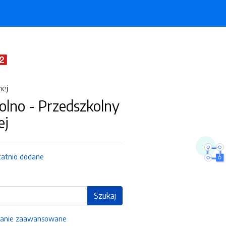
nej
olno - Przedszkolny
ej
tatnio dodane
Szukaj
anie zaawansowane